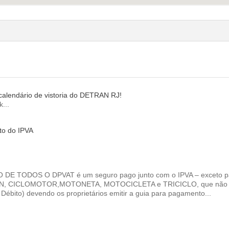
 calendário de vistoria do DETRAN RJ!
k...
to do IPVA
E TODOS O DPVAT é um seguro pago junto com o IPVA – exceto p
 VAN, CICLOMOTOR,MOTONETA, MOTOCICLETA e TRICICLO, que não
ébito) devendo os proprietários emitir a guia para pagamento...