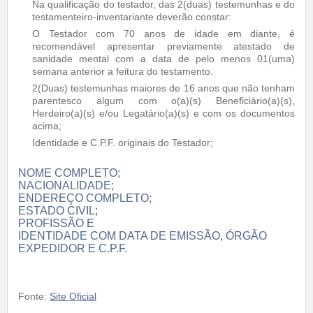
Na qualificação do testador, das 2(duas) testemunhas e do
testamenteiro-inventariante deverão constar:
O Testador com 70 anos de idade em diante, é
recomendável apresentar previamente atestado de
sanidade mental com a data de pelo menos 01(uma)
semana anterior a feitura do testamento.
2(Duas) testemunhas maiores de 16 anos que não tenham
parentesco algum com o(a)(s) Beneficiário(a)(s),
Herdeiro(a)(s) e/ou Legatário(a)(s) e com os documentos
acima;
Identidade e C.P.F. originais do Testador;
NOME COMPLETO;
NACIONALIDADE;
ENDEREÇO COMPLETO;
ESTADO CIVIL;
PROFISSÃO E
IDENTIDADE COM DATA DE EMISSÃO, ÓRGÃO
EXPEDIDOR E C.P.F.
Fonte:
Site Oficial