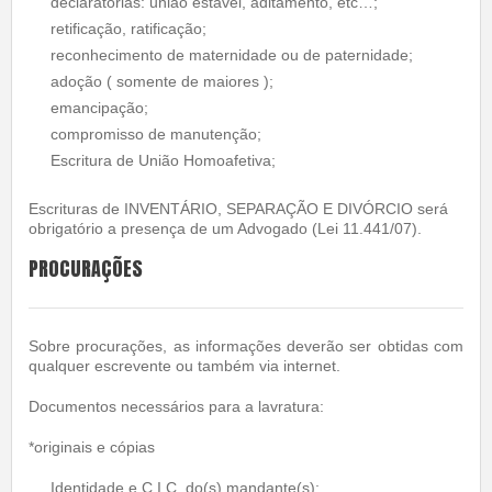
declaratórias: união estável, aditamento, etc…;
retificação, ratificação;
reconhecimento de maternidade ou de paternidade;
adoção ( somente de maiores );
emancipação;
compromisso de manutenção;
Escritura de União Homoafetiva;
Escrituras de INVENTÁRIO, SEPARAÇÃO E DIVÓRCIO será
obrigatório a presença de um Advogado (Lei 11.441/07).
PROCURAÇÕES
Sobre procurações, as informações deverão ser obtidas com
qualquer escrevente ou também via internet.
Documentos necessários para a lavratura:
*originais e cópias
Identidade e C.I.C. do(s) mandante(s);