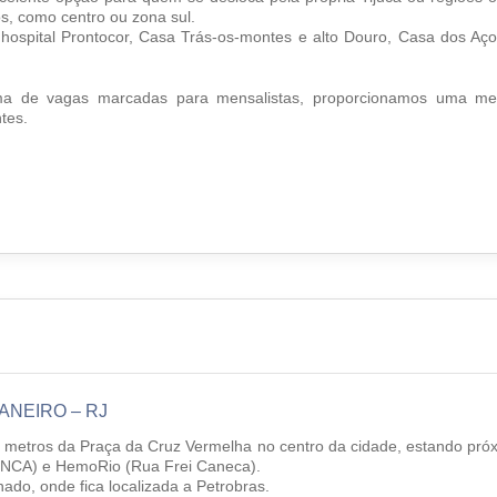
s, como centro ou zona sul.
ospital Prontocor, Casa Trás-os-montes e alto Douro, Casa dos Aço
ema de vagas marcadas para mensalistas, proporcionamos uma me
tes.
JANEIRO – RJ
ros da Praça da Cruz Vermelha no centro da cidade, estando pró
 (INCA) e HemoRio (Rua Frei Caneca).
do, onde fica localizada a Petrobras.