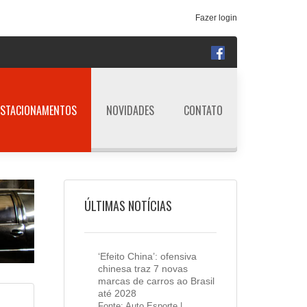
Fazer login
ESTACIONAMENTOS
NOVIDADES
CONTATO
ÚLTIMAS NOTÍCIAS
‘Efeito China’: ofensiva
chinesa traz 7 novas
marcas de carros ao Brasil
até 2028
Fonte: Auto Esporte