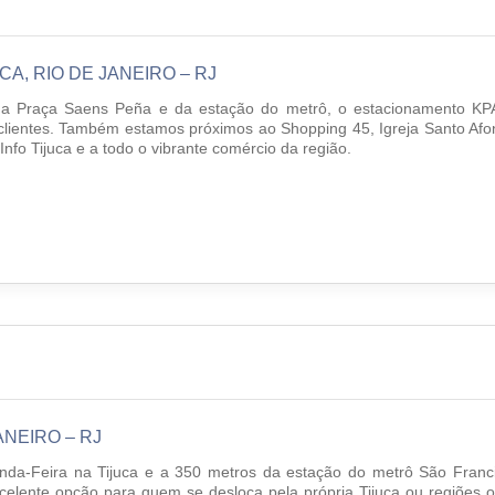
A, RIO DE JANEIRO – RJ
s da Praça Saens Peña e da estação do metrô, o estacionamento K
 clientes. Também estamos próximos ao Shopping 45, Igreja Santo Afo
nfo Tijuca e a todo o vibrante comércio da região.
ANEIRO – RJ
nda-Feira na Tijuca e a 350 metros da estação do metrô São Franc
lente opção para quem se desloca pela própria Tijuca ou regiões 