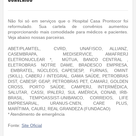
Não foi só em serviços que o Hospital Casa Prontocor foi
reformulado. Sua cartela de convênios aumentou
proporcionando mais comodidade para médicos e pacientes.
Veja abaixo nossas parceiras.
ABET/PLAMTEL, CVRD, UNAFISCO, ALLIANZ,
CASEMBRAPA, MEDISERVICE, AMAFRERJ
ELETRONUCLEAR *, MÚTUA, BANCO CENTRAL ,
ELETROBRAS NOTRE DAME, BRADESCO EMPRESA,
EMBRATEL, NÚCLEOS, CAPESESP, FURNAS, OMINT
(SKILL), CABERJ / INTEGRAL, GAMA SAÚDE, PETROBRAS
DIST, CABESP, GEAP, PETROBRAS PET, CAMARJ, GOLDEN
CROSS, PORTO SAÚDE, CAMPERJ, INTERMÉDICA,
SALUTAR, CASSI, IPALERJ, SUL AMÉRICA, CONAB, IRB-
BRASIL, TEMPOASSIST-UNIBANCO, CORREIOS, LIFE
EMPRESARIAL, URANUS-CNEN, CARE PLUS,
MARÍTIMA, CAURJ, REAL GRANDEZA (FUNDACAO)
* Atendimento de emergência
Fonte:
Site Oficial