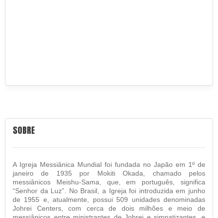
SOBRE
A Igreja Messiânica Mundial foi fundada no Japão em 1º de
janeiro de 1935 por Mokiti Okada, chamado pelos
messiânicos Meishu-Sama, que, em português, significa
“Senhor da Luz”. No Brasil, a Igreja foi introduzida em junho
de 1955 e, atualmente, possui 509 unidades denominadas
Johrei Centers, com cerca de dois milhões e meio de
messiânicos entre ministrantes de Johrei e simpatizantes, e