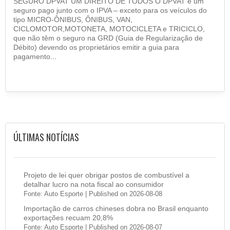
SEGURO DPVAT UM DIREITO DE TODOS O DPVAT é um
seguro pago junto com o IPVA – exceto para os veículos do
tipo MICRO-ÔNIBUS, ÔNIBUS, VAN,
CICLOMOTOR,MOTONETA, MOTOCICLETA e TRICICLO,
que não têm o seguro na GRD (Guia de Regularização de
Débito) devendo os proprietários emitir a guia para
pagamento...
ÚLTIMAS NOTÍCIAS
Projeto de lei quer obrigar postos de combustível a
detalhar lucro na nota fiscal ao consumidor
Fonte: Auto Esporte
Published on 2026-08-08
Importação de carros chineses dobra no Brasil enquanto
exportações recuam 20,8%
Fonte: Auto Esporte
Published on 2026-08-07