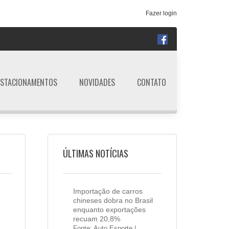
Fazer login
ESTACIONAMENTOS
NOVIDADES
CONTATO
ÚLTIMAS NOTÍCIAS
Importação de carros
chineses dobra no Brasil
enquanto exportações
recuam 20,8%
Fonte: Auto Esporte