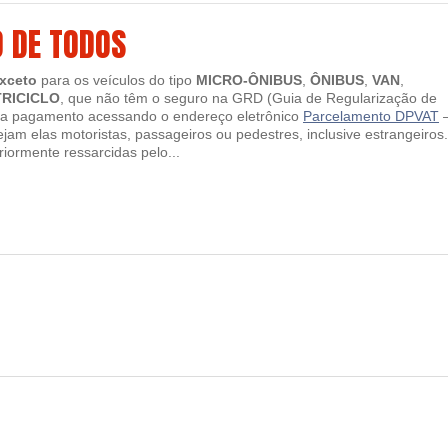
O DE TODOS
xceto
para os veículos do tipo
MICRO-ÔNIBUS
,
ÔNIBUS
,
VAN
,
TRICICLO
, que não têm o seguro na GRD (Guia de Regularização de
para pagamento acessando o endereço eletrônico
Parcelamento DPVAT
–
sejam elas motoristas, passageiros ou pedestres, inclusive estrangeiros
iormente ressarcidas pelo...