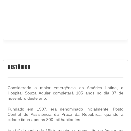
HISTÓRICO
Considerado a maior emergência da América Latina, o
Hospital Souza Aguiar completará 105 anos no dia 07 de
novembro deste ano.
Fundado em 1907, era denominado inicialmente, Posto
Central de Assistência da Praça da República, quando a
cidade tinha apenas 800 mil habitantes.
Em 02 de junho de 1955, recebeu o nome, Souza Aguiar, na